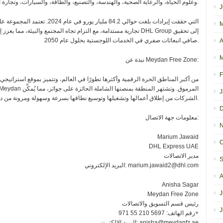
وعلوم الحياة، والرعاية الصحية، والهندسة، والتصنيع، والطاقة، والسيارات، وتجارة التجزئة.
J
M
تجارية مستدامة، مع التزام تجاه المجتمع والبيئة، مما يعزز إسهاماتها ال
صافي انبعاثات صفري في الخدمات اللوجستية بحلول عام 2050.
A
M
نبذة عن Meydan Free Zone:
F
J
الشركات من إطلاق أعمالها وتشغيلها وتوسيع نطاقها بسرعة وسهولة ومرونة من دبي إلى العالم.
D
معلومات جهة الاتصال:
N
Marium Jawaid
O
DHL Express UAE
مدير الاتصالات
S
marium.jawaid2@dhl.com
البريد الإلكتروني:
A
Anisha Sagar
J
Meydan Free Zone
رئيس قسم التسويق والاتصالات
J
رقم الهاتف: 5697 210 55 971+
anisha@meydanfz.ae
البريد الإلكتروني: