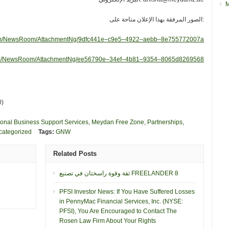
M
الصور المرفقة بهذا الإعلان متاحة على:
com/NewsRoom/AttachmentNg/9dfc441e–c9e5–4922–aebb–8e755772007a
com/NewsRoom/AttachmentNg/ee56790e–34ef–4b81–9354–8065d8269568
0)
sional Business Support Services
,
Meydan Free Zone
,
Partnerships
,
categorized
Tags:
GNW
Related Posts
ثقة وقوة راسختان في تصنيع FREELANDER 8
PFSI Investor News: If You Have Suffered Losses
in PennyMac Financial Services, Inc. (NYSE:
PFSI), You Are Encouraged to Contact The
Rosen Law Firm About Your Rights