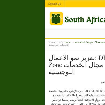
Contact Us
You are here:
Home
Industrial Support Service
الخدمات اللوجستية
تعزيز نمو الأعمال: DHL Express UAE وMeydan Free
Zone تعلنان عن شراكة استراتيجية في مجال الخدمات
اللوجستية
دبي، الإمارات العربية المتحدة،, July 03, 2025 (GLOBE NEWSWIRE) — وقّعت DHL Express UAE، الشركة العالمية الرائدة في
يعة، اتفاقية استراتيجية مع Meydan Free Zone الرقمية بالكامل والحائزة على عدة جوائز،
 ووقّع الاتفاقية، التي أُبرمت رسميًا في مقر
Meydan Free Zone، كلٌّ من السيد Mahmoud Haj Hussein، المدير الإقليمي لشركة DHL Express UAE، والسيد Mohammad