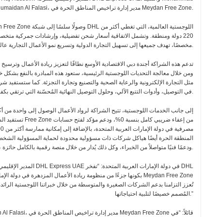
Bin Humaidan Al Falasi، مدير إدارة تراخيص المناطق الحرة في Meydan Free Zone.
220 دولة ومنطقة. وتشمل الاتفاقية أسعار شحن تفضيلية، وإرشادات جمركية متخصصة
مخصصًا، تهدف جميعها إلى تسهيل التجارة الدولية وتسريع نمو الأعمال التجارية عالميًا.
تدعم هذه الشراكة أجندة دبي الاقتصادية الأوسع نطاقًا لتعزيز ريادة الأعمال وترسيخ م
ومن خلال معالجة التحديات اللوجستية الرئيسية، ستعود هذه المبادرة بالنفع بشكل 
مثل التجارة الإلكترونية والرعاية الصحية والتصنيع وتجارة التجزئة. كما ستستفيد 
خدمات DHL في التوصيل، وأدوات التتبع الآلي، وحلول التوصيل النهائية المُحسّنة التي ترتقي بكفاءة العمليات وتُحسّن رضا العملاء.
إلى جانب الخدمات اللوجستية، تتيح الشراكة لرواد الأعمال الوصول إلى واحدة من أ
تستفيد الشركات التي 
المنطقة الحرة أيضًا هياكل شركات ذات مسؤولية محدودة لحماية المسؤولية الشخصي
بيانات حائز على شهادة ISO، ودعمًا فنيًا متواصلاً من الخبراء، وكل ذلك يُدار من خلال منصة رقمية بالكامل حائزة على عدة جوائز.
تُعزز التزامنا بدعم الشركات الصغيرة والمتوسطة من خلال خبراتنا اللوجستية الرائ
المُصمم خصيصًا لتلبية احتياجاتها.”