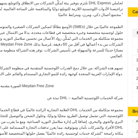
تراخيصنا الأدوات اللوجستية اللازمة للتوسّع دوليًا والمنافسة على الساحة العالمية. تُم
Ca
مجتمع أعمال ذكي، ومرن، ومترابط عالميًا.”
حلول لوجستية متخصصة وخبرة متخصصة في قطاعات محددة، بدءًا من الامتثال عبر الحد
معيارًا جديدًا للسرعة والسهولة في تأسيس الشركات. توفر هذه الشراكة منظومة متكا
العالمي.
تسهم هذه الشراكة، من خلال دمج القدرات اللوجستية المتقدمة في منظومة الشرك
دولة الإمارات العربية المتحدة كوجهة رائدة للنمو التجاري المستدام والقائم على الابتكار.
الصورة مقدمة من Meydan Free Zone
نبذة عن DHL – شركة الخدمات اللوجستية العالمية
Br
اللوجستية، التي تشمل توصيل الطرود محليًا ودوليًا، وحلول الشحن والتوصيل للتجار
A
J
مكانة راسخة “كشركة خدمات لوجستية رائدة عالميًا” بفضل حلولها المتخصصة للأسواق