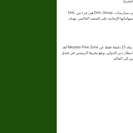
DHL هي جزء من DHL Group، التي حققت إيرادات بلغت حوالي 84.2 مليار يورو في عام 2024. تعتمد المجموعة على ممارسات
إيجابية على الصعيد العالمي. تهدف DHL Group إلى تحقيق
تُعَد Meydan Free Zone من أكبر المناطق الحرة الرقمية وأكثرها تطورًا في العالم، وتتميز بموقع استراتيجي يبعُد 15 دقيقة فقط عن
مطار دبي الدولي، ويقع مقرها الرئيسي في فندق Meydan المرموق. وتشتهر المنطقة بمنصتها الشاملة الحائزة على جوائز، مما يُمكِّن