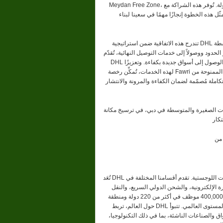
Meydan Free Zone، نلتزم بتوفير بيئة تُمكِّن الشركات من الانطلاق والتوسّع بسهولة. تُوفر هذه الشراكة مع DHL Express لحاملي
ثّل هذه الخطوة إنجازًا مهمًا في سعينا لبناء
تندرج هذه الاتفاقية ضمن استراتيجية DHL الأوسع نطاقًا لتمكين الشركات الصغيرة والمتوسطة (SMEs) الطموحة عالميًا من خلال
ود ووصولاً إلى خدمات التوصيل النهائية، تُقدّم
DHL مجموعة متكاملة من الخدمات التي تُمكِّن رواد الأعمال من تحسين سلاسل التوريد والوصول إلى أسواق جديدة بكفاءة. وتعزيزًا
لهذه الخدمات، تُمكِّن رخصة Fawri الممنوحة من Meydan Free Zone الشركات من بدء أعمالها في أقل من 60 دقيقة، مُرسيةً بذلك
ملة مُصمّمة لضمان الكفاءة والمرونة والانتشار
ات الصغيرة والمتوسطة في دبي، في ترسيخ مكانة
تُعَد DHL العلامة التجارية الرائدة عالميًا في قطاع الخدمات اللوجستية. تقدم أقسامنا المختلفة في DHL مجموعة متكاملة من الخدمات
ة الإلكترونية، والشحن الدولي السريع، والنقل
البري والجوي والبحري، إضافةً إلى إدارة سلاسل التوريد الصناعية. ومع ما يقرب من 400,000 موظف في أكثر من 220 دولة ومنطقة
حول العالم، تربط DHL الأفراد والشركات بأمان وموثوقية، مما يعزز تدفقات التجارة المستدامة على المستوى العالمي. تتبوأ DHL
 والصناعات الناشئة، بما في ذلك التكنولوجيا،