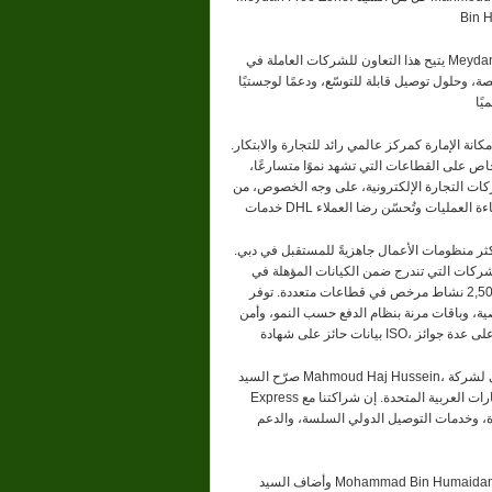
يتيح هذا التعاون للشركات العاملة في Meydan Free Zone وصولًا سلسًا إلى شبكة DHL اللوجستية العالمية، التي تغطي أكثر من
، وحلول توصيل قابلة للتوسّع، ودعمًا لوجستيًا
كانة الإمارة كمركز عالمي رائد للتجارة والابتكار.
خاص على القطاعات التي تشهد نموًا متسارعًا،
شركات التجارة الإلكترونية، على وجه الخصوص، من
كثر منظومات الأعمال جاهزيةً للمستقبل في دبي.
تندرج ضمن الكيانات المؤهلة في Free Zone من إعفاء ضريبي كامل بنسبة 0%، ودعم مؤكد لفتح حسابات
مصرفية في دولة الإمارات العربية المتحدة، بالإضافة إلى إمكانية ممارسة أكثر من 2,500 نشاط مرخص في قطاعات متعددة. توفر
ة، وباقات مرنة بنظام الدفع حسب النمو، وأمن
صرّح السيد Mahmoud Haj Hussein، المدير الإقليمي لشركة DHL Express UAE في دولة الإمارات العربية المتحدة: “تفخر DHL
Express بكونها جزءًا من منظومة ريادة الأعمال المزدهرة في دولة الإمارات العربية المتحدة. إن شراكتنا مع Meydan Free Zone
دة، وخدمات التوصيل الدولي السلسة، والدعم
وأضاف السيد Mohammad Bin Humaidan Al Falasi، مدير إدارة تراخيص المناطق الحرة في Meydan Free Zone قائلاً: “في